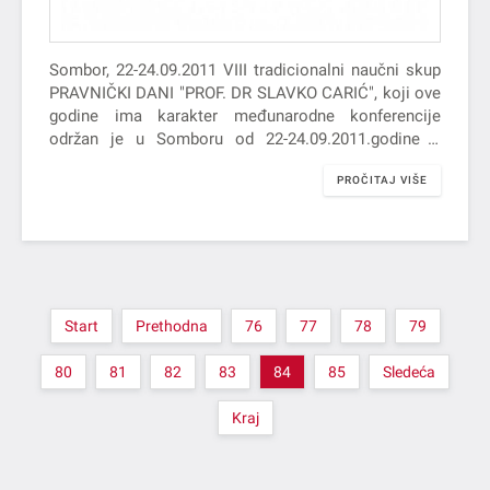
Sombor, 22-24.09.2011 VIII tradicionalni naučni skup
PRAVNIČKI DANI "PROF. DR SLAVKO CARIĆ", koji ove
godine ima karakter međunarodne konferencije
održan je u Somboru od 22-24.09.2011.godine u
kongesnoj sali hotela „Internacion“ sa temom
PROČITAJ VIŠE
„Aktuelne…
Start
Prethodna
76
77
78
79
80
81
82
83
84
85
Sledeća
Kraj