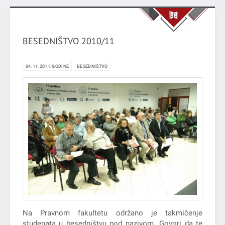
BESEDNIŠTVO 2010/11
04.11.2011.GODINE
BESEDNIŠTVO
Na Pravnom fakultetu održano je takmičenje
studenata u besedništvu pod nazivom „Govori da te