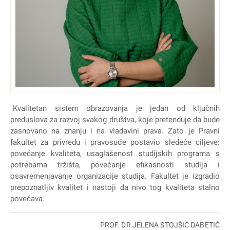
"Kvalitetan sistem obrazovanja je jedan od ključnih
preduslova za razvoj svakog društva, koje pretenduje da bude
zasnovano na znanju i na vladavini prava. Zato je Pravni
fakultet za privredu i pravosuđe postavio sledeće ciljeve:
povećanje kvaliteta, usaglašenost studijskih programa s
potrebama tržišta, povećanje efikasnosti studija i
osavremenjavanje organizacije studija. Fakultet je izgradio
prepoznatljiv kvalitet i nastoji da nivo tog kvaliteta stalno
povećava."
PROF. DR JELENA STOJŠIĆ DABETIĆ