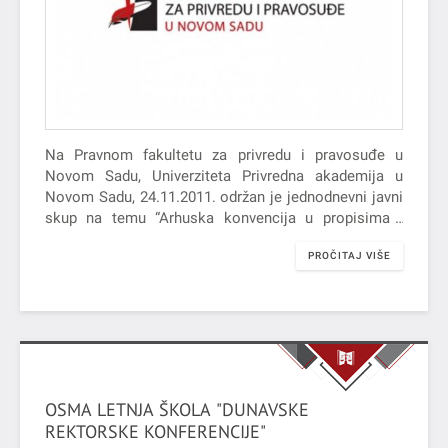
Na Pravnom fakultetu za privredu i pravosuđe u
Novom Sadu, Univerziteta Privredna akademija u
Novom Sadu, 24.11.2011. održan je jednodnevni javni
skup na temu “Arhuska konvencija u propisima i
praksi Republike Srbije“. Skup…
PROČITAJ VIŠE
OSMA LETNJA ŠKOLA "DUNAVSKE
REKTORSKE KONFERENCIJE"