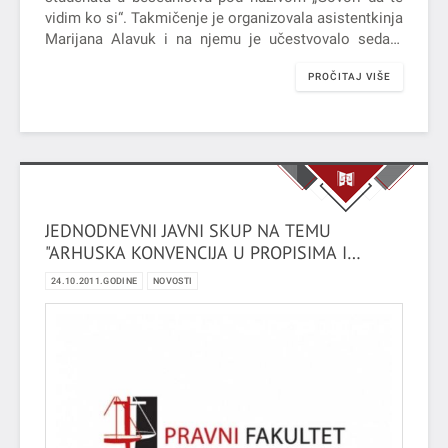
vidim ko si“. Takmičenje je organizovala asistentkinja
Marijana Alavuk i na njemu je učestvovalo sedam
studenata sa svojim autorskim…
PROČITAJ VIŠE
JEDNODNEVNI JAVNI SKUP NA TEMU
"ARHUSKA KONVENCIJA U PROPISIMA I
PRAKSI REPUBLIKE SRBIJE"
24.10.2011.GODINE
NOVOSTI