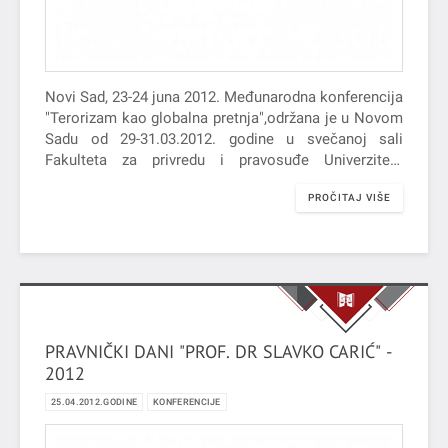
Novi Sad, 23-24 juna 2012. Međunarodna konferencija
"Terorizam kao globalna pretnja",održana je u Novom
Sadu od 29-31.03.2012. godine u svečanoj sali
Fakulteta za privredu i pravosuđe Univerziteta
Privredna akademija, koji je uz Centar…
PROČITAJ VIŠE
PRAVNIČKI DANI "PROF. DR SLAVKO CARIĆ" -
2012
25.04.2012.GODINE
KONFERENCIJE