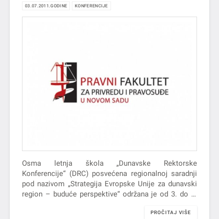
03.07.2011.GODINE
KONFERENCIJE
Osma letnja škola „Dunavske Rektorske
Konferencije“ (DRC) posvećena regionalnoj saradnji
pod nazivom „Strategija Evropske Unije za dunavski
region – buduće perspektive“ održana je od 3. do 9.
jula u Beču. Ovaj skup se…
PROČITAJ VIŠE