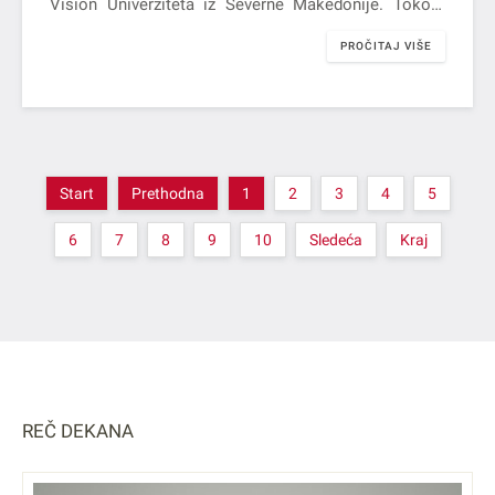
Vision Univerziteta iz Severne Makedonije. Tokom
posete, realizovane od…
PROČITAJ VIŠE
Start
Prethodna
1
2
3
4
5
6
7
8
9
10
Sledeća
Kraj
REČ DEKANA