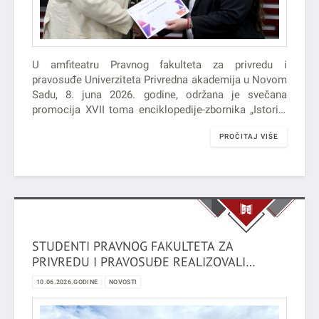
U amfiteatru Pravnog fakulteta za privredu i
pravosuđe Univerziteta Privredna akademija u Novom
Sadu, 8. juna 2026. godine, održana je svečana
promocija XVII toma enciklopedije-zbornika „Istorija
osiguranja Austrije“, autora prof. dr Volfganga
PROČITAJ VIŠE
Rorbaha,…
STUDENTI PRAVNOG FAKULTETA ZA
PRIVREDU I PRAVOSUĐE REALIZOVALI
STRUČNU POSETU KAZNENO-POPRAVNOM
10.06.2026.GODINE
NOVOSTI
ZAVODU U SREMSKOJ MITROVICI