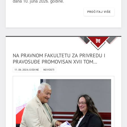
dana 10. juna 2026. godine.
PROČITAJ VIŠE
NA PRAVNOM FAKULTETU ZA PRIVREDU I
PRAVOSUĐE PROMOVISAN XVII TOM
ENCIKLOPEDIJE-ZBORNIKA „ISTORIJA
11.06.2026.GODINE
NOVOSTI
OSIGURANJA AUSTRIJE“