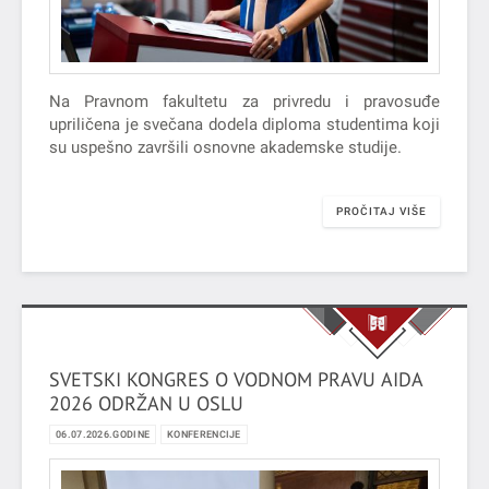
Na Pravnom fakultetu za privredu i pravosuđe
upriličena je svečana dodela diploma studentima koji
su uspešno završili osnovne akademske studije.
PROČITAJ VIŠE
SVETSKI KONGRES O VODNOM PRAVU AIDA
2026 ODRŽAN U OSLU
06.07.2026.GODINE
KONFERENCIJE