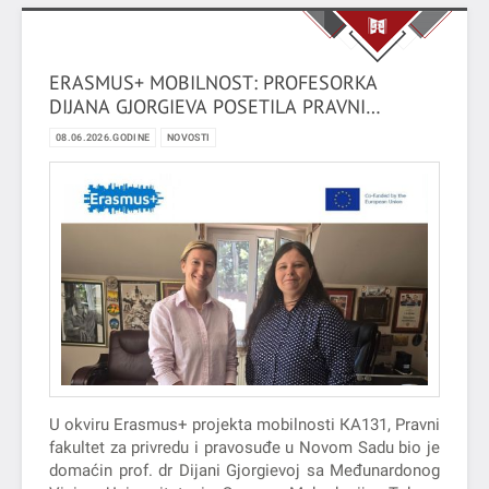
ERASMUS+ MOBILNOST: PROFESORKA
DIJANA GJORGIEVA POSETILA PRAVNI
FAKULTET ZA PRIVREDU I PRAVOSUĐE
08.06.2026.GODINE
NOVOSTI
U okviru Erasmus+ projekta mobilnosti КA131, Pravni
fakultet za privredu i pravosuđe u Novom Sadu bio je
domaćin prof. dr Dijani Gjorgievoj sa Međunardonog