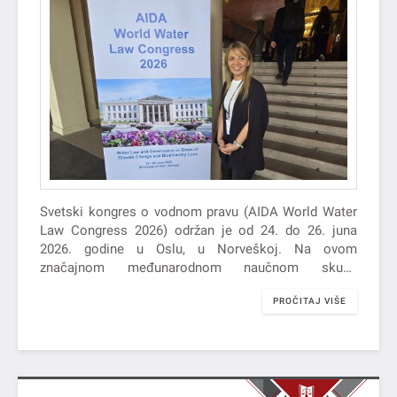
Svetski kongres o vodnom pravu (AIDA World Water
Law Congress 2026) održan je od 24. do 26. juna
2026. godine u Oslu, u Norveškoj. Na ovom
značajnom međunarodnom naučnom skupu
učestvovala je prof.…
PROČITAJ VIŠE