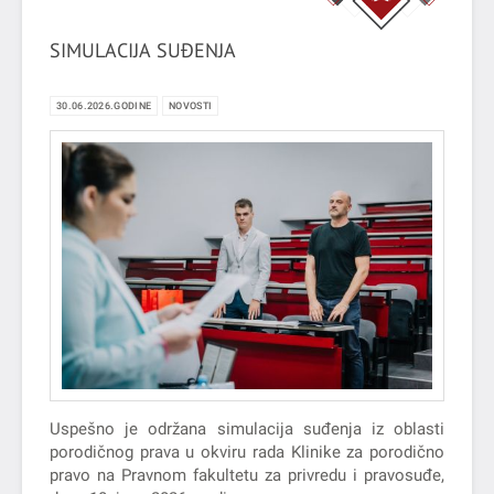
SIMULACIJA SUĐENJA
30.06.2026.GODINE
NOVOSTI
Uspešno je održana simulacija suđenja iz oblasti
porodičnog prava u okviru rada Klinike za porodično
pravo na Pravnom fakultetu za privredu i pravosuđe,