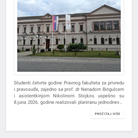
Studenti četvrte godine Pravnog fakulteta za privredu
i pravosuđe, zajedno sa prof. dr Nenadom Bingulcem
i asistentkinjom Nikolinom Stojkov, uspešno su
8.juna 2026. godine realizovali planiranu jednodnevnu
stručnu posetu Kazneno-popravnom zavodu u
PROČITAJ VIŠE
Sremskoj…