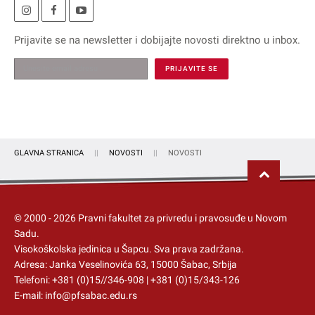
Prijavite se na
newsletter
i dobijajte novosti direktno u inbox.
GLAVNA STRANICA
NOVOSTI
NOVOSTI
© 2000 -
2026
Pravni fakultet za privredu i pravosuđe u Novom
Sadu.
Visokoškolska jedinica u Šapcu
. Sva prava zadržana.
Adresa: Janka Veselinovića 63, 15000 Šabac, Srbija
Telefoni:
+381 (0)15//346-908
|
+381 (0)15/343-126
E-mail:
info@pfsabac.edu.rs