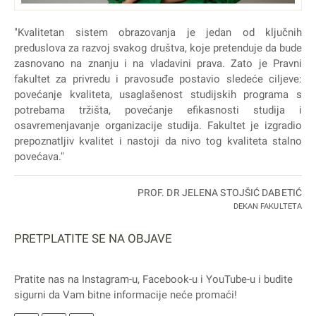
"Kvalitetan sistem obrazovanja je jedan od ključnih
preduslova za razvoj svakog društva, koje pretenduje da bude
zasnovano na znanju i na vladavini prava. Zato je Pravni
fakultet za privredu i pravosuđe postavio sledeće ciljeve:
povećanje kvaliteta, usaglašenost studijskih programa s
potrebama tržišta, povećanje efikasnosti studija i
osavremenjavanje organizacije studija. Fakultet je izgradio
prepoznatljiv kvalitet i nastoji da nivo tog kvaliteta stalno
povećava."
PROF. DR JELENA STOJŠIĆ DABETIĆ
DEKAN FAKULTETA
PRETPLATITE SE NA OBJAVE
Pratite nas na
Instagram
-u,
Facebook
-u i
YouTube
-u i budite
sigurni da Vam bitne informacije neće promaći!