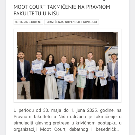
MOOT COURT TAKMIČENJE NA PRAVNOM
FAKULTETU U NIŠU
03.06.2025.GODINE
TAKMIČENJA, STIPENDIJE I KONKURSI
U periodu od 30. maja do 1. juna 2025. godine, na
Pravnom fakultetu u Nišu održano je takmičenje u
simulaciji glavnog pretresa u krivičnom postupku, u
organizaciji Moot Court, debatnog i besedničkog