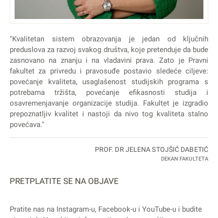
"Kvalitetan sistem obrazovanja je jedan od ključnih
preduslova za razvoj svakog društva, koje pretenduje da bude
zasnovano na znanju i na vladavini prava. Zato je Pravni
fakultet za privredu i pravosuđe postavio sledeće ciljeve:
povećanje kvaliteta, usaglašenost studijskih programa s
potrebama tržišta, povećanje efikasnosti studija i
osavremenjavanje organizacije studija. Fakultet je izgradio
prepoznatljiv kvalitet i nastoji da nivo tog kvaliteta stalno
povećava."
PROF. DR JELENA STOJŠIĆ DABETIĆ
DEKAN FAKULTETA
PRETPLATITE SE NA OBJAVE
Pratite nas na
Instagram
-u,
Facebook
-u i
YouTube
-u i budite