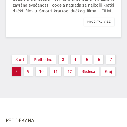
završna svečanost i dodela nagrada za najbolji kratki
đački film u Smotri kratkog đačkog filma - FILMić
2025.
PROČITAJ VIŠE
Start
Prethodna
3
4
5
6
7
8
9
10
11
12
Sledeća
Kraj
REČ DEKANA