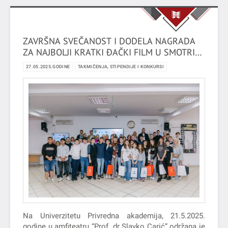
ZAVRŠNA SVEČANOST I DODELA NAGRADA
ZA NAJBOLJI KRATKI ĐAČKI FILM U SMOTRI
KRATKOG ĐAČKOG FILMA - FILMIĆ 2025
27.05.2025.GODINE
TAKMIČENJA, STIPENDIJE I KONKURSI
Na Univerzitetu Privredna akademija, 21.5.2025.
godine u amfiteatru “Prof. dr Slavko Carić” održana je