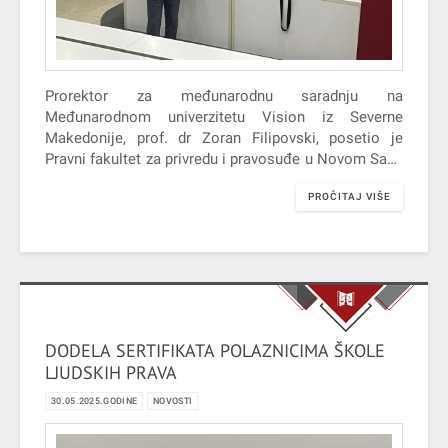
Prorektor za međunarodnu saradnju na
Međunarodnom univerzitetu Vision iz Severne
Makedonije, prof. dr Zoran Filipovski, posetio je
Pravni fakultet za privredu i pravosuđe u Novom Sadu
u periodu od 26. do 30. maja…
PROČITAJ VIŠE
DODELA SERTIFIKATA POLAZNICIMA ŠKOLE
LJUDSKIH PRAVA
30.05.2025.GODINE
NOVOSTI