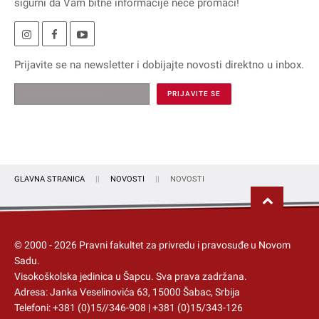
sigurni da Vam bitne informacije neće promaći!
Prijavite se na
newsletter
i dobijajte novosti direktno u inbox.
GLAVNA STRANICA
NOVOSTI
NOVOSTI
© 2000 -
2026
Pravni fakultet za privredu i pravosuđe u Novom
Sadu.
Visokoškolska jedinica u Šapcu
. Sva prava zadržana.
Adresa: Janka Veselinovića 63, 15000 Šabac, Srbija
Telefoni:
+381 (0)15//346-908
|
+381 (0)15/343-126