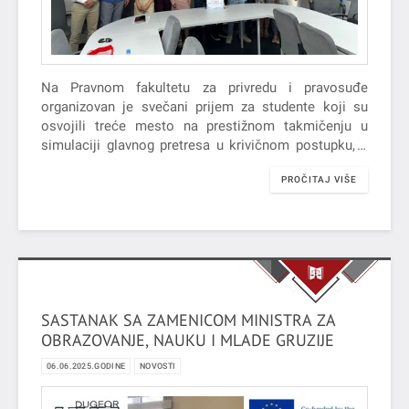
Na Pravnom fakultetu za privredu i pravosuđe
organizovan je svečani prijem za studente koji su
osvojili treće mesto na prestižnom takmičenju u
simulaciji glavnog pretresa u krivičnom postupku, u
organizaciji Moot Court, debatnog…
PROČITAJ VIŠE
SASTANAK SA ZAMENICOM MINISTRA ZA
OBRAZOVANJE, NAUKU I MLADE GRUZIJE
06.06.2025.GODINE
NOVOSTI