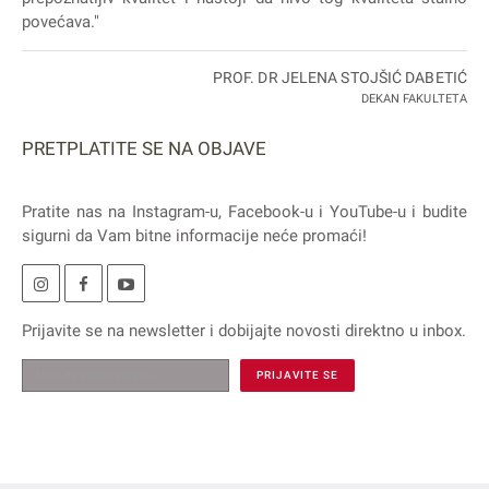
povećava."
PROF. DR JELENA STOJŠIĆ DABETIĆ
DEKAN FAKULTETA
PRETPLATITE SE NA OBJAVE
Pratite nas na
Instagram
-u,
Facebook
-u i
YouTube
-u i budite
sigurni da Vam bitne informacije neće promaći!
Prijavite se na
newsletter
i dobijajte novosti direktno u inbox.