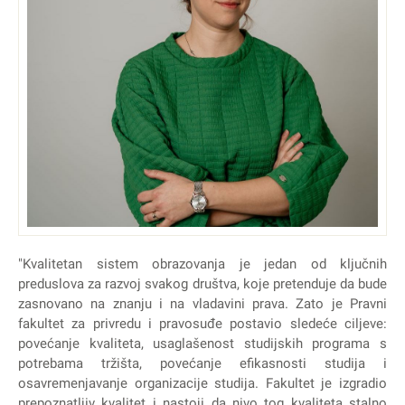
"Kvalitetan sistem obrazovanja je jedan od ključnih
preduslova za razvoj svakog društva, koje pretenduje da bude
zasnovano na znanju i na vladavini prava. Zato je Pravni
fakultet za privredu i pravosuđe postavio sledeće ciljeve:
povećanje kvaliteta, usaglašenost studijskih programa s
potrebama tržišta, povećanje efikasnosti studija i
osavremenjavanje organizacije studija. Fakultet je izgradio
prepoznatljiv kvalitet i nastoji da nivo tog kvaliteta stalno