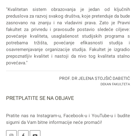
"Kvalitetan sistem obrazovanja je jedan od ključnih
preduslova za razvoj svakog društva, koje pretenduje da bude
zasnovano na znanju i na vladavini prava. Zato je Pravni
fakultet za privredu i pravosuđe postavio sledeće ciljeve:
povećanje kvaliteta, usaglašenost studijskih programa s
potrebama tržišta, povećanje efikasnosti studija i
osavremenjavanje organizacije studija. Fakultet je izgradio
prepoznatljiv kvalitet i nastoji da nivo tog kvaliteta stalno
povećava."
PROF. DR JELENA STOJŠIĆ DABETIĆ
DEKAN FAKULTETA
PRETPLATITE SE NA OBJAVE
Pratite nas na
Instagram
-u,
Facebook
-u i
YouTube
-u i budite
sigurni da Vam bitne informacije neće promaći!