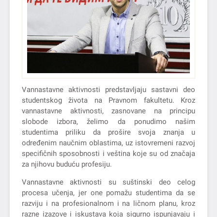
Vannastavne aktivnosti predstavljaju sastavni deo
studentskog života na Pravnom fakultetu. Kroz
vannastavne aktivnosti, zasnovane na principu
slobode izbora, želimo da ponudimo našim
studentima priliku da prošire svoja znanja u
određenim naučnim oblastima, uz istovremeni razvoj
specifičnih sposobnosti i veština koje su od značaja
za njihovu buduću profesiju.
Vannastavne aktivnosti su suštinski deo celog
procesa učenja, jer one pomažu studentima da se
razviju i na profesionalnom i na ličnom planu, kroz
razne izazove i iskustava koja sigurno ispunjavaju i