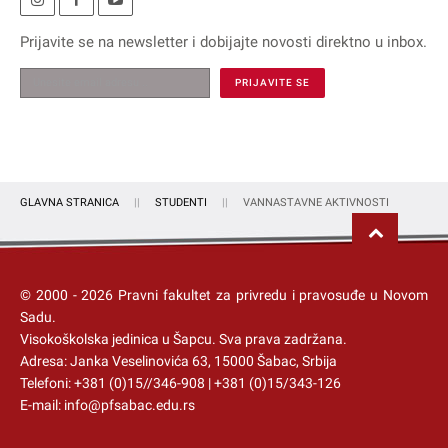
Prijavite se na
newsletter
i dobijajte novosti direktno u inbox.
GLAVNA STRANICA
STUDENTI
VANNASTAVNE AKTIVNOSTI
© 2000 -
2026
Pravni fakultet za privredu i pravosuđe u Novom
Sadu.
Visokoškolska jedinica u Šapcu
. Sva prava zadržana.
Adresa: Janka Veselinovića 63, 15000 Šabac, Srbija
Telefoni:
+381 (0)15//346-908
|
+381 (0)15/343-126
E-mail:
info@pfsabac.edu.rs