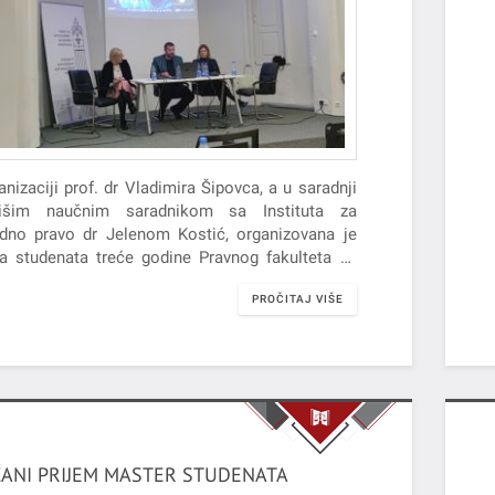
nizaciji prof. dr Vladimira Šipovca, a u saradnji
išim naučnim saradnikom sa Instituta za
dno pravo dr Jelenom Kostić, organizovana je
a studenata treće godine Pravnog fakulteta za
edu i pravosuđe iz Novog Sada Institutu za
PROČITAJ VIŠE
nološka i sociološka istraživanja. Studenti su
2024. godine posetili ovu prestižnu instituciju i
nali se sa njenom organizacijom, naučnim
nosom i bogatim bibliotečkim fondom.
ANI PRIJEM MASTER STUDENATA