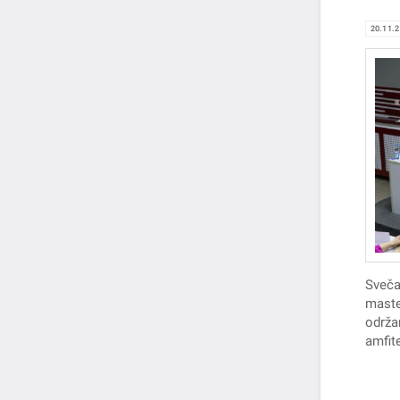
20.11.
Sveča
maste
održ
amfit
Novo