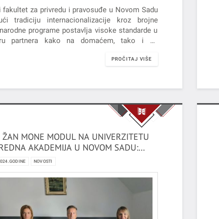
i fakultet za privredu i pravosuđe u Novom Sadu
ući tradiciju internacionalizacije kroz brojne
arodne programe postavlja visoke standarde u
iru partnera kako na domaćem, tako i na
ranom tržištu. Kao jedan od vidova te afirmacije
PROČITAJ VIŠE
ito se ističe Work and Travel Program kao
am studentske i kulturne razmene organizovan
rane vlade SAD-a.
 ŽAN MONE MODUL NA UNIVERZITETU
REDNA AKADEMIJA U NOVOM SADU:
MENA VREDNOSTI EVROPSKE UNIJE I
2024.GODINE
NOVOSTI
TALNA TRANSFORMACIJA: PERSPEKTIVA
JE“