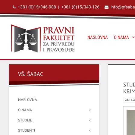
+381 (0)15/346-908
+381 (0)15/343-126
info@pfsaba
|
NASLOVNA
O NAMA
VŠJ ŠABAC
STUD
KRIM
NASLOVNA
24.11.
O NAMA
STUDIJE
STUDENTI