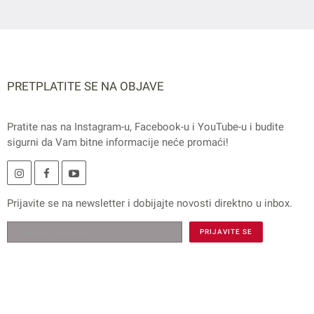
PRETPLATITE SE NA OBJAVE
Pratite nas na
Instagram
-u,
Facebook
-u i
YouTube
-u i budite
sigurni da Vam bitne informacije neće promaći!
Prijavite se na
newsletter
i dobijajte novosti direktno u inbox.