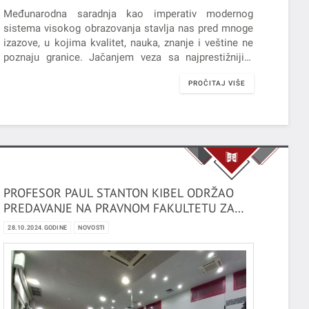
Međunarodna saradnja kao imperativ modernog
sistema visokog obrazovanja stavlja nas pred mnoge
izazove, u kojima kvalitet, nauka, znanje i veštine ne
poznaju granice. Jačanjem veza sa najprestižnijim
visokoškolskim ustanovama u regionu i šire,
PROČITAJ VIŠE
zajednički doprinosimo uspostavljanju jakih temelja i
standarda u visokom obrazovanju.
PROFESOR PAUL STANTON KIBEL ODRŽAO
PREDAVANJE NA PRAVNOM FAKULTETU ZA
PRIVREDU I PRAVOSUĐE U NOVOM SADU
28.10.2024.GODINE
NOVOSTI