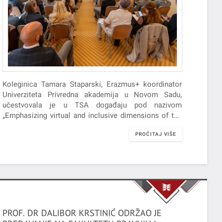
Koleginica Tamara Staparski, Erazmus+ koordinator
Univerziteta Privredna akademija u Novom Sadu,
učestvovala je u TSA događaju pod nazivom
„Emphasizing virtual and inclusive dimensions of the
Blended Intensive Programmes“, koji je održan u
PROČITAJ VIŠE
Zagrebu u periodu 29.10.2024 - 30.10.2024. godine.
PROF. DR DALIBOR KRSTINIĆ ODRŽAO JE