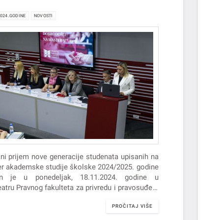
2024.GODINE
NOVOSTI
ni prijem nove generacije studenata upisanih na
r akademske studije školske 2024/2025. godine
an je u ponedeljak, 18.11.2024. godine u
eatru Pravnog fakulteta za privredu i pravosuđe u
m Sadu.
PROČITAJ VIŠE