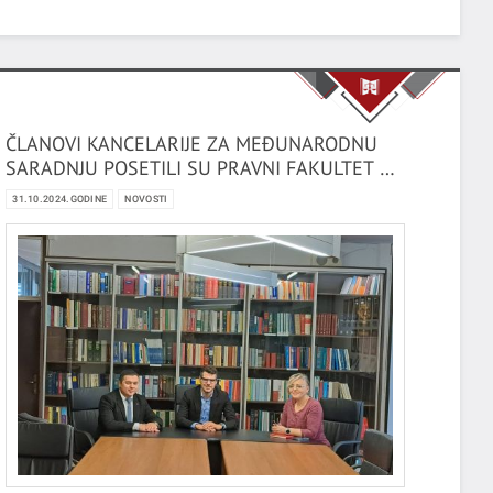
Most Important Institutes of Family Law -
Comparative Perspective".
ČLANOVI KANCELARIJE ZA MEĐUNARODNU
SARADNJU POSETILI SU PRAVNI FAKULTET U
RIJECI
31.10.2024.GODINE
NOVOSTI