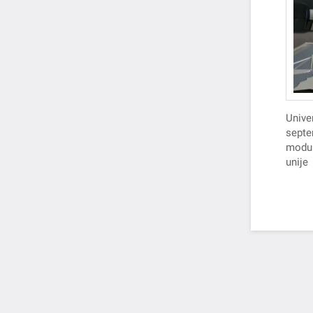
Unive
septembru
modu
unij
Srbi
trans