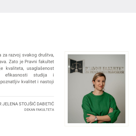
a za razvoj svakog društva,
va. Zato je Pravni fakultet
e kvaliteta, usaglašenost
 efikasnosti studija i
oznatljiv kvalitet i nastoji
R JELENA STOJŠIĆ DABETIĆ
DEKAN FAKULTETA