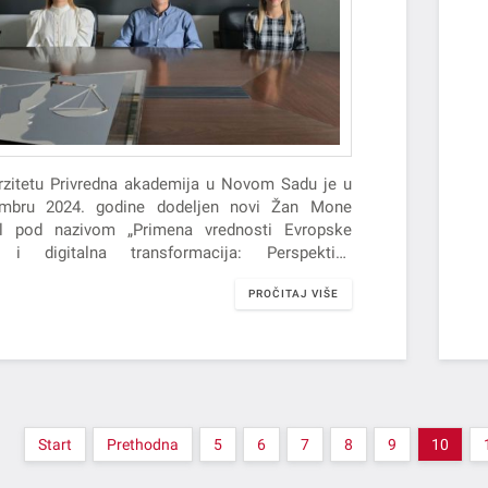
rzitetu Privredna akademija u Novom Sadu je u
 2024. godine dodeljen novi Žan Mone
l pod nazivom „Primena vrednosti Evropske
e i digitalna transformacija: Perspektiva
je/Application of EU values and digital
PROČITAJ VIŠE
formation: Serbian perspective“ (EUDIGVAL).
Start
Prethodna
5
6
7
8
9
10