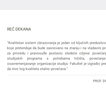
REČ DEKANA
"Kvalitetan sistem obrazovanja je jedan od ključnih preduslov
koje pretenduje da bude zasnovano na znanju i na vladavini pra
za privredu i pravosuđe postavio sledeće ciljeve: povećanj
studijskih programa s potrebama tržišta, povećanje
osavremenjavanje organizacije studija. Fakultet je izgradio prep
da nivo tog kvaliteta stalno povećava."
PROF. D