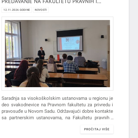
PREDAVANJE NA FAKULTETU PRAVNIH I
POLITIČKIH NAUKA, UNIVERZITETA U
12.11.2024.GODINE
NOVOSTI
SEGEDINU
Saradnja sa visokoškolskim ustanovama u regionu je
deo svakodnevice na Pravnom fakultetu za privredu i
pravosuđe u Novom Sadu. Održavajući dobre kontakte
sa partnerskim ustanovama, na Fakultetu pravnih i
političkih nauka Univerziteta u Segedinu, u okviru
PROČITAJ VIŠE
programa "International Week", prof. dr Dalibor
Krstinić održao je predavanje pod nazivom: "The