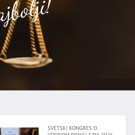
jbolji!
SVETSKI KONGRES O
VODNOM PRAVU AIDA 2026