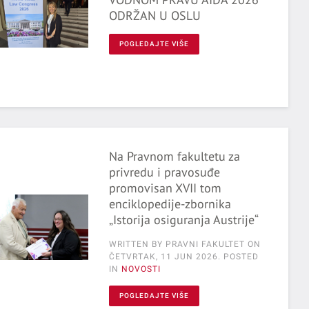
ODRŽAN U OSLU
POGLEDAJTE VIŠE
Na Pravnom fakultetu za
privredu i pravosuđe
promovisan XVII tom
enciklopedije-zbornika
„Istorija osiguranja Austrije“
WRITTEN BY PRAVNI FAKULTET ON
ČETVRTAK, 11 JUN 2026
. POSTED
IN
NOVOSTI
POGLEDAJTE VIŠE