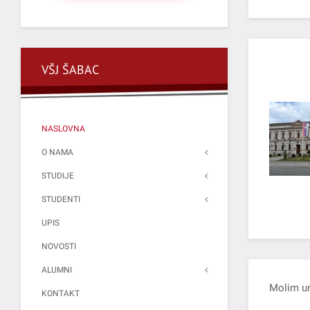
VŠJ ŠABAC
NASLOVNA
O NAMA
STUDIJE
STUDENTI
UPIS
NOVOSTI
ALUMNI
Molim un
KONTAKT