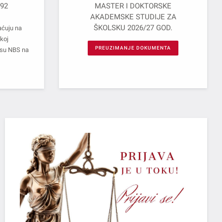
-92
MASTER I DOKTORSKE
AKADEMSKE STUDIJE ZA
ŠKOLSKU 2026/27 GOD.
aćuju na
koj
PREUZIMANJE DOKUMENTA
rsu NBS na
PRI