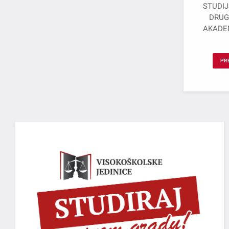
STUDIJ
DRUG
AKADEM
PR
PCU,