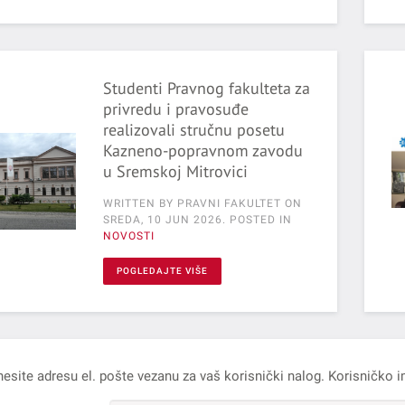
Studenti Pravnog fakulteta za
privredu i pravosuđe
realizovali stručnu posetu
Kazneno-popravnom zavodu
u Sremskoj Mitrovici
WRITTEN BY PRAVNI FAKULTET ON
SREDA, 10 JUN 2026
. POSTED IN
NOVOSTI
POGLEDAJTE VIŠE
esite adresu el. pošte vezanu za vaš korisnički nalog. Korisničko i