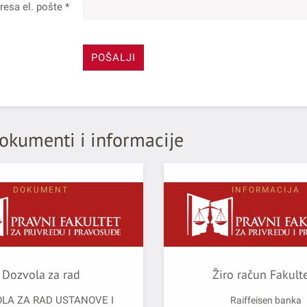
resa el. pošte
*
POŠALJI
okumenti i informacije
DOKUMENT
INFORMACIJA
Dozvola za rad
Žiro račun Fakult
LA ZA RAD USTANOVE I
Raiffeisen banka