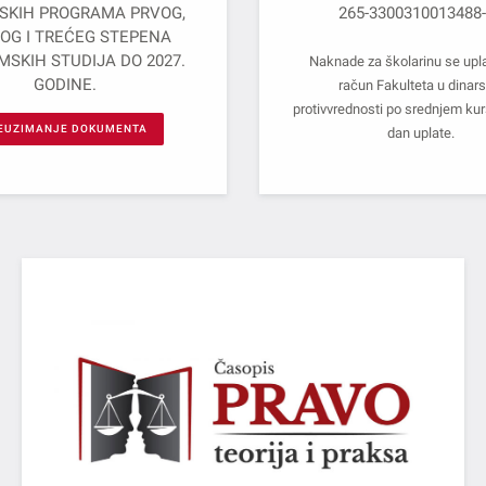
SKIH PROGRAMA PRVOG,
265-3300310013488
OG I TREĆEG STEPENA
SKIH STUDIJA DO 2027.
Naknade za školarinu se upl
GODINE.
račun Fakulteta u dinars
protivvrednosti po srednjem ku
EUZIMANJE DOKUMENTA
dan uplate.
PRAVO - TEORIJA I PRAKSA
Nacionalni časopis međunarodnog značaja (kategorije
M24)
POGLEDAJ VIŠE