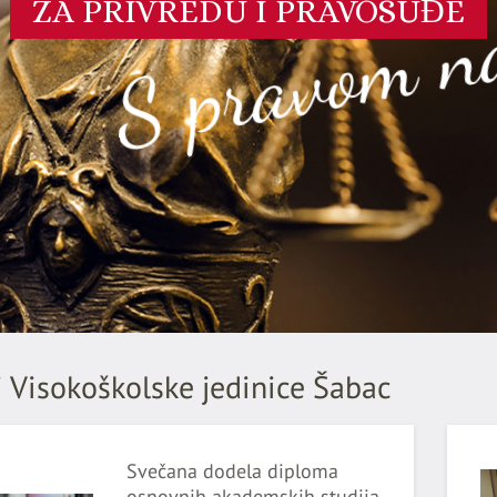
S pravom na
ZA PRIVREDU I PRAVOSUĐE
 Visokoškolske jedinice Šabac
Svečana dodela diploma
osnovnih akademskih studija