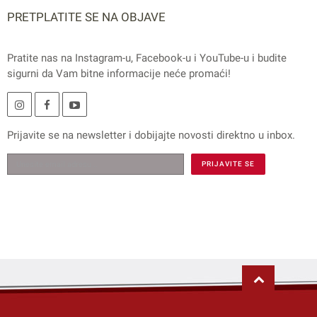
PRETPLATITE SE NA OBJAVE
Pratite nas na
Instagram
-u,
Facebook
-u i
YouTube
-u i budite
sigurni da Vam bitne informacije neće promaći!
Prijavite se na
newsletter
i dobijajte novosti direktno u inbox.