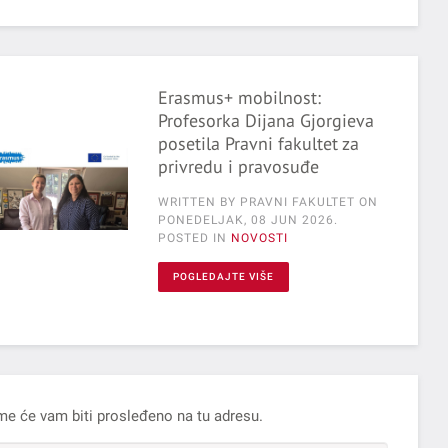
Erasmus+ mobilnost:
Profesorka Dijana Gjorgieva
posetila Pravni fakultet za
privredu i pravosuđe
WRITTEN BY PRAVNI FAKULTET ON
PONEDELJAK, 08 JUN 2026
.
POSTED IN
NOVOSTI
POGLEDAJTE VIŠE
me će vam biti prosleđeno na tu adresu.