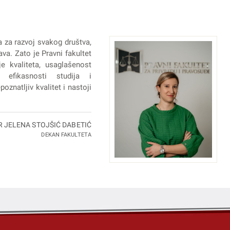
a za razvoj svakog društva,
va. Zato je Pravni fakultet
e kvaliteta, usaglašenost
 efikasnosti studija i
oznatljiv kvalitet i nastoji
R JELENA STOJŠIĆ DABETIĆ
DEKAN FAKULTETA