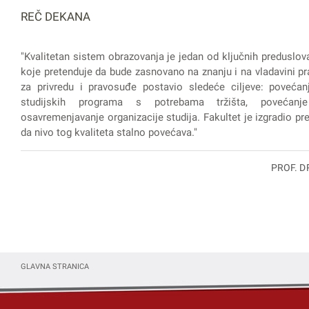
REČ DEKANA
"Kvalitetan sistem obrazovanja je jedan od ključnih preduslov
koje pretenduje da bude zasnovano na znanju i na vladavini pra
za privredu i pravosuđe postavio sledeće ciljeve: povećanj
studijskih programa s potrebama tržišta, povećanje
osavremenjavanje organizacije studija. Fakultet je izgradio prep
da nivo tog kvaliteta stalno povećava."
PROF. D
GLAVNA STRANICA