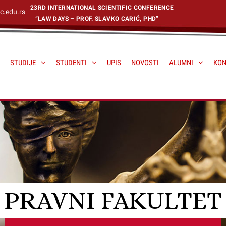
23RD INTERNATIONAL SCIENTIFIC CONFERENCE
c.edu.rs
“LAW DAYS – PROF. SLAVKO CARIĆ, PHD”
STUDIJE
STUDENTI
UPIS
NOVOSTI
ALUMNI
KON
PRAVNI FAKULTET